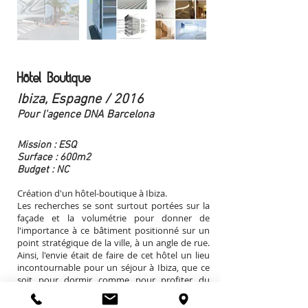
Hôtel Boutique
Ibiza, Espagne
/ 2016
Pour l'agence DNA Barcelona
Mission : ESQ
Surface : 600m2
Budget : NC
Création d'un hôtel-boutique à Ibiza.
Les recherches se sont surtout portées sur la
façade et la volumétrie pour donner de
l'importance à ce bâtiment positionné sur un
point stratégique de la ville, à un angle de rue.
Ainsi, l'envie était de faire de cet hôtel un lieu
incontournable pour un séjour à Ibiza, que ce
soit pour dormir comme pour profiter du
restaurant ou des boutiques de luxes installées
en rez de chaussée. La façade a alors pris la