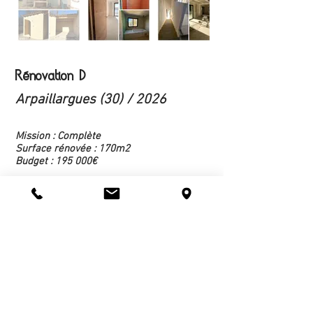
Rénovation D
Arpaillargues (30) / 2026
Mission : Complète
Surface rénovée : 170m2
Budget : 195 000€
Le projet a permis de transformer une maison
divisée en 2 appartements en une seule grande
maison de vacances.
Pour cela, nous avons réorganisé les pièces et
ré-ouvert l'accès à l'escalier de l'étage.
Ainsi, nous avons pu récupérer une grande
pièce de vie et l'étage a été transformé en 4
chambres confortables.