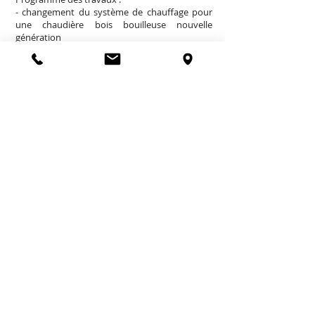
- changement du système de chauffage pour
une chaudière bois bouilleuse nouvelle
génération
- mise en place d'une VMC
- Isolation partielle des murs (avec de la laine
de bois)
- Changement partiel des menuiseries et volets
(en chataignier)
- isolation partielle du sol (avec de la biofib)
En parallèle les travaux ont permis de :
- créer une nouvelle chambre
- de supprimer les fuites de toiture et
d'améliorer la gestion de l'eau pluviale
- de reprendre la totalité de l'electricité
- de changer partiellement les sols et repeindre
avant une nouvelle location
- de reprendre les inductions d'eau vétustes
Architecte DE-HMONP inscrite à l'Ordre d'Occitanie
SIRET :
848 412 235 00022
Do Not Sell My Personal Information
© Copyright